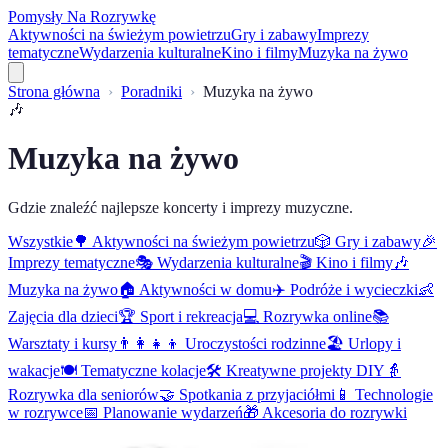
Pomysły Na Rozrywkę
Aktywności na świeżym powietrzu
Gry i zabawy
Imprezy
tematyczne
Wydarzenia kulturalne
Kino i filmy
Muzyka na żywo
Strona główna
Poradniki
Muzyka na żywo
🎶
Muzyka na żywo
Gdzie znaleźć najlepsze koncerty i imprezy muzyczne.
Wszystkie
🌳
Aktywności na świeżym powietrzu
🎲
Gry i zabawy
🎉
Imprezy tematyczne
🎭
Wydarzenia kulturalne
🎬
Kino i filmy
🎶
Muzyka na żywo
🏠
Aktywności w domu
✈️
Podróże i wycieczki
👶
Zajęcia dla dzieci
🏆
Sport i rekreacja
💻
Rozrywka online
📚
Warsztaty i kursy
👨‍👩‍👧‍👦
Uroczystości rodzinne
🏖️
Urlopy i
wakacje
🍽️
Tematyczne kolacje
🛠️
Kreatywne projekty DIY
👵
Rozrywka dla seniorów
🤝
Spotkania z przyjaciółmi
📱
Technologie
w rozrywce
📅
Planowanie wydarzeń
🎁
Akcesoria do rozrywki