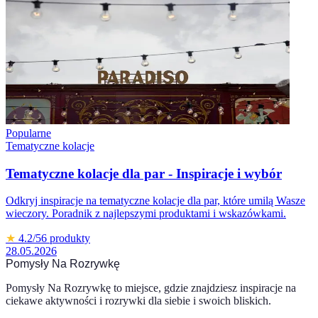
Popularne
Tematyczne kolacje
Tematyczne kolacje dla par - Inspiracje i wybór
Odkryj inspiracje na tematyczne kolacje dla par, które umilą Wasze
wieczory. Poradnik z najlepszymi produktami i wskazówkami.
★
4.2
/5
6
produkty
28.05.2026
Pomysły Na Rozrywkę
Pomysły Na Rozrywkę to miejsce, gdzie znajdziesz inspiracje na
ciekawe aktywności i rozrywki dla siebie i swoich bliskich.