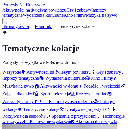
Pomysły Na Rozrywkę
Aktywności na świeżym powietrzu
Gry i zabawy
Imprezy
tematyczne
Wydarzenia kulturalne
Kino i filmy
Muzyka na żywo
Strona główna
Poradniki
Tematyczne kolacje
🍽️
Tematyczne kolacje
Pomysły na wyjątkowe kolacje w domu.
Wszystkie
🌳
Aktywności na świeżym powietrzu
🎲
Gry i zabawy
🎉
Imprezy tematyczne
🎭
Wydarzenia kulturalne
🎬
Kino i filmy
🎶
Muzyka na żywo
🏠
Aktywności w domu
✈️
Podróże i wycieczki
👶
Zajęcia dla dzieci
🏆
Sport i rekreacja
💻
Rozrywka online
📚
Warsztaty i kursy
👨‍👩‍👧‍👦
Uroczystości rodzinne
🏖️
Urlopy i
wakacje
🍽️
Tematyczne kolacje
🛠️
Kreatywne projekty DIY
👵
Rozrywka dla seniorów
🤝
Spotkania z przyjaciółmi
📱
Technologie
w rozrywce
📅
Planowanie wydarzeń
🎁
Akcesoria do rozrywki