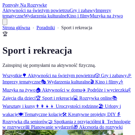
Pomysły Na Rozrywkę
Aktywności na świeżym powietrzu
Gry i zabawy
Imprezy
tematyczne
Wydarzenia kulturalne
Kino i filmy
Muzyka na żywo
Strona główna
Poradniki
Sport i rekreacja
🏆
Sport i rekreacja
Zainspiruj się pomysłami na aktywność fizyczną.
Wszystkie
🌳
Aktywności na świeżym powietrzu
🎲
Gry i zabawy
🎉
Imprezy tematyczne
🎭
Wydarzenia kulturalne
🎬
Kino i filmy
🎶
Muzyka na żywo
🏠
Aktywności w domu
✈️
Podróże i wycieczki
👶
Zajęcia dla dzieci
🏆
Sport i rekreacja
💻
Rozrywka online
📚
Warsztaty i kursy
👨‍👩‍👧‍👦
Uroczystości rodzinne
🏖️
Urlopy i
wakacje
🍽️
Tematyczne kolacje
🛠️
Kreatywne projekty DIY
👵
Rozrywka dla seniorów
🤝
Spotkania z przyjaciółmi
📱
Technologie
w rozrywce
📅
Planowanie wydarzeń
🎁
Akcesoria do rozrywki