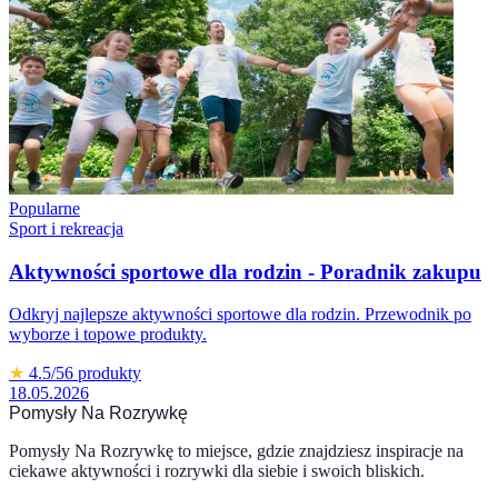
Popularne
Sport i rekreacja
Aktywności sportowe dla rodzin - Poradnik zakupu
Odkryj najlepsze aktywności sportowe dla rodzin. Przewodnik po
wyborze i topowe produkty.
★
4.5
/5
6
produkty
18.05.2026
Pomysły Na Rozrywkę
Pomysły Na Rozrywkę to miejsce, gdzie znajdziesz inspiracje na
ciekawe aktywności i rozrywki dla siebie i swoich bliskich.